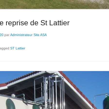
e reprise de St Lattier
020
par
Administrateur Site ASA
agged
ST Lattier