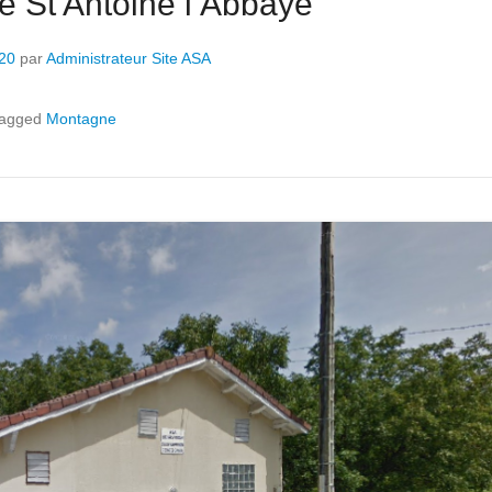
de St Antoine l’Abbaye
020
par
Administrateur Site ASA
agged
Montagne