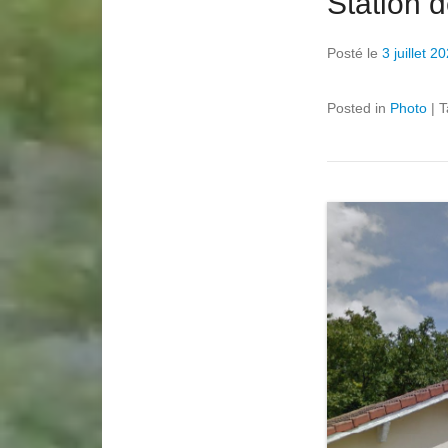
Station 
Posté le
3 juillet 2
Posted in
Photo
|
T